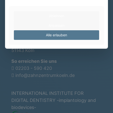
Ablehnen
Dr. med. dent. Jörg Michel
Dr. med. dent. Emre Uysal
Anpassen
Alle erlauben
Hier finden Sie uns
Josefstr. 12
51143 Köln
So erreichen Sie uns
02203 - 590 420
info@zahnzentrumkoeln.de
INTERNATIONAL INSTITUTE FOR
DIGITAL DENTISTRY -implantology and
biodevices-