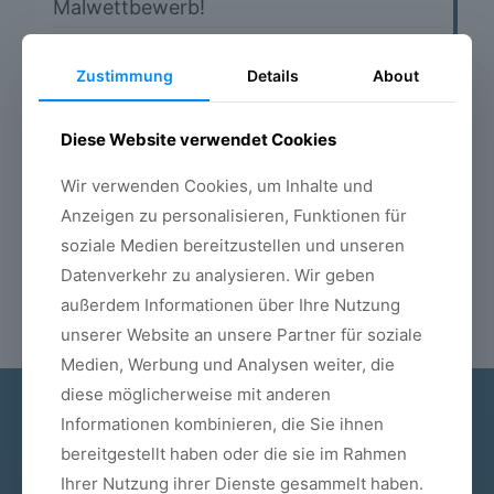
Malwettbewerb!
I-Dötzchentag im City Center Porz
Zustimmung
Details
About
Staatsoberhaupt aus Guinea im
Diese Website verwendet Cookies
Zahnzentrum Köln
Wir verwenden Cookies, um Inhalte und
Anzeigen zu personalisieren, Funktionen für
Zahnerhaltung durch moderne
soziale Medien bereitzustellen und unseren
Wurzelbehandlung 3/3
Datenverkehr zu analysieren. Wir geben
außerdem Informationen über Ihre Nutzung
unserer Website an unsere Partner für soziale
Medien, Werbung und Analysen weiter, die
diese möglicherweise mit anderen
Informationen kombinieren, die Sie ihnen
ANSCHRIFT
bereitgestellt haben oder die sie im Rahmen
Ihrer Nutzung ihrer Dienste gesammelt haben.