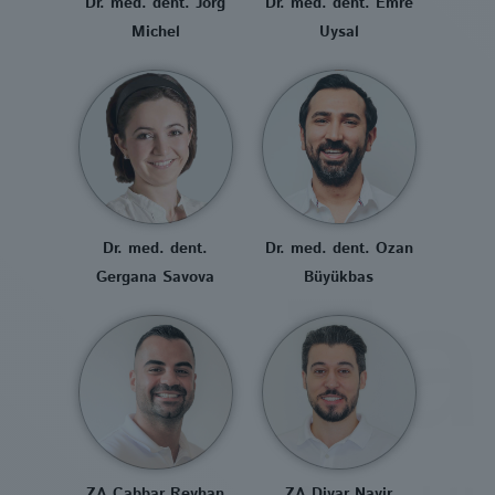
Dr. med. dent. Jörg
Dr. med. dent. Emre
Michel
Uysal
Dr. med. dent.
Dr. med. dent. Ozan
Gergana Savova
Büyükbas
ZA Cabbar Reyhan
ZA Diyar Nayir