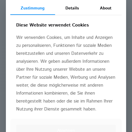
Wir klären, ob es sich bei Ihnen um harmloses
Zustimmung
Details
About
oder gesundheitsgefährdendes Schnarchen
(Schlafapnoe) handelt. Vereinbaren Sie
Diese Website verwendet Cookies
einfach einen Termin für ein persönliches
Beratungsgespräch in unserer Praxis.
Wir verwenden Cookies, um Inhalte und Anzeigen
zu personalisieren, Funktionen für soziale Medien
bereitzustellen und unseren Datenverkehr zu
analysieren. Wir geben außerdem Informationen
über Ihre Nutzung unserer Website an unsere
Pflichtfelder
*
Kontaktieren Sie uns
Partner für soziale Medien, Werbung und Analysen
weiter, die diese möglicherweise mit anderen
Ihr Name
Informationen kombinieren, die Sie ihnen
bereitgestellt haben oder die sie im Rahmen Ihrer
Nutzung ihrer Dienste gesammelt haben.
Ihre E-Mail-Adresse
*
Ablehnen