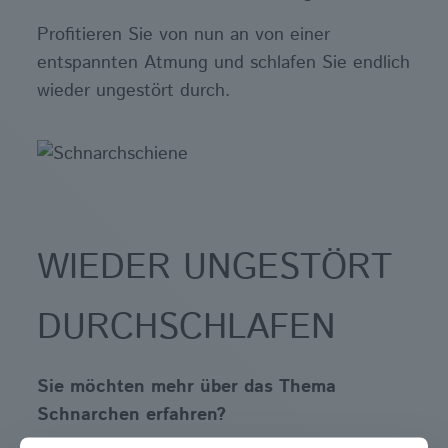
Profitieren Sie von nun an von einer
entspannten Atmung und schlafen Sie endlich
wieder ungestört durch.
WIEDER UNGESTÖRT
DURCHSCHLAFEN
Sie möchten mehr über das Thema
Schnarchen erfahren?