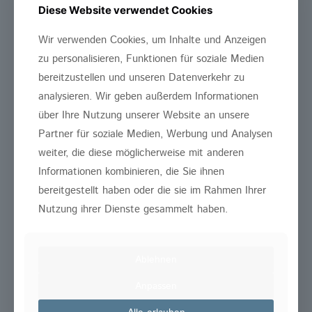
Diese Website verwendet Cookies
Wir verwenden Cookies, um Inhalte und Anzeigen
zu personalisieren, Funktionen für soziale Medien
Letzte Beiträge
bereitzustellen und unseren Datenverkehr zu
FVM Freundschaftsturnier ⚽️🙌
analysieren. Wir geben außerdem Informationen
über Ihre Nutzung unserer Website an unsere
Der große Zahnzentrum Köln
Partner für soziale Medien, Werbung und Analysen
Malwettbewerb!
weiter, die diese möglicherweise mit anderen
Informationen kombinieren, die Sie ihnen
I-Dötzchentag im City Center Porz
bereitgestellt haben oder die sie im Rahmen Ihrer
Nutzung ihrer Dienste gesammelt haben.
Staatsoberhaupt aus Guinea im
Zahnzentrum Köln
Ablehnen
Zahnerhaltung durch moderne
Anpassen
Wurzelbehandlung 3/3