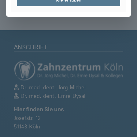
Alle erlauben
ANSCHRIFT
Dr. med. dent. Jörg Michel
Dr. med. dent. Emre Uysal
Hier finden Sie uns
Josefstr. 12
51143 Köln