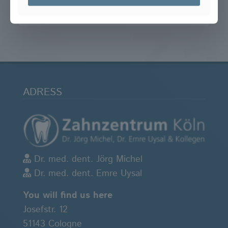
ADRESS
Dr. med. dent. Jörg Michel
Dr. med. dent. Emre Uysal
You will find us here
Josefstr. 12
51143 Cologne