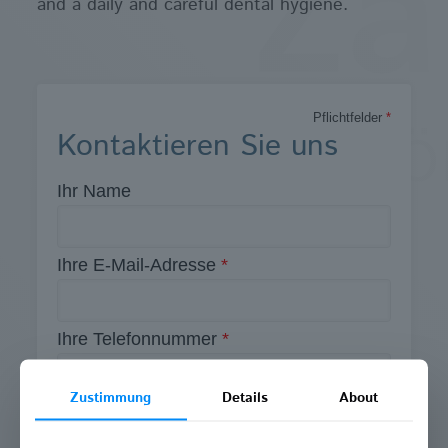
and a daily and careful dental hygiene.
Pflichtfelder
*
Kontaktieren Sie uns
Ihr Name
Ihre E-Mail-Adresse
*
Ihre Telefonnummer
*
Zustimmung
Details
About
Ihre Nachricht