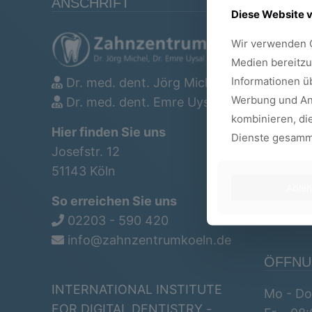
ANSCHRIFT
ÜBERS
Diese Website 
Wir verwenden C
Angstpa
Medien bereitzu
Bleachi
Informationen ü
Dr. med. dent. Jörg Michel
Werbung und Ana
Implant
Dr. med. dent. Emre Uysal
kombinieren, die
Kiefero
Hier finden Sie uns
Dienste gesamm
Josefstr. 12
Kinderz
51143 Köln
Parodon
Able
So erreichen Sie uns
Schnar
02203 - 590 420
info@zahnzentrumkoeln.de
ÖFFNU
INTERNATIONAL INSTITUTE
Mo - Do
FOR DIGITAL DENTISTRY -