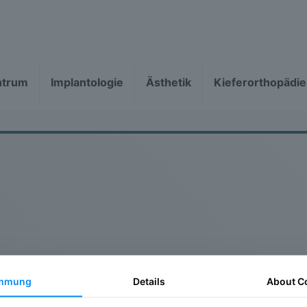
ntrum
Implantologie
Ästhetik
Kieferorthopädie
immung
Details
About
C