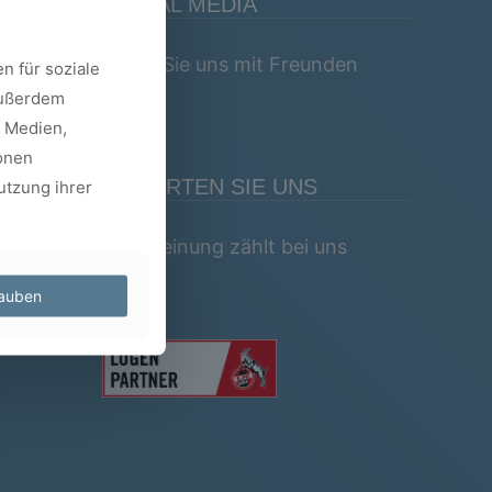
SOCIAL MEDIA
Teilen Sie uns mit Freunden
n für soziale
außerdem
e Medien,
onen
BEWERTEN SIE UNS
utzung ihrer
Ihre Meinung zählt bei uns
lauben