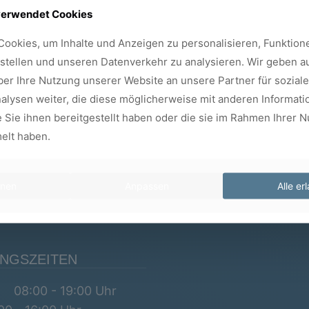
ICHT
IHR WEG ZU UNS
verwendet Cookies
ookies, um Inhalte und Anzeigen zu personalisieren, Funktione
tienten
stellen und unseren Datenverkehr zu analysieren. Wir geben 
ng
ber Ihre Nutzung unserer Website an unsere Partner für sozial
lysen weiter, die diese möglicherweise mit anderen Informati
ate
 Sie ihnen bereitgestellt haben oder die sie im Rahmen Ihrer N
rthopädie
elt haben.
ahnheilkunde
tologie
hnen
Anpassen
Alle er
chtherapie
NGSZEITEN
 08:00 - 19:00 Uhr