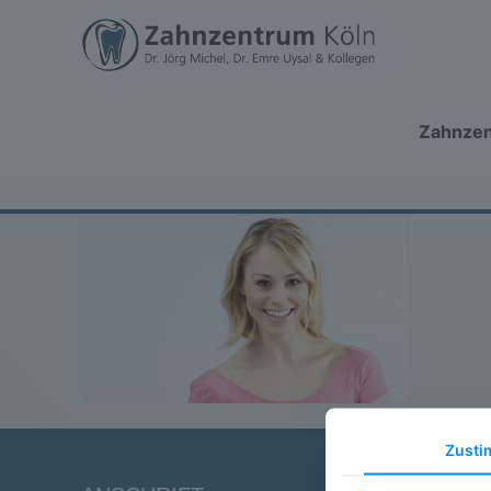
Zahnze
Zust