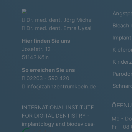
Angstpa
Dr. med. dent. Jörg Michel
Bleachi
Dr. med. dent. Emre Uysal
Implant
Hier finden Sie uns
Josefstr. 12
Kiefero
51143 Köln
Kinderz
So erreichen Sie uns
Parodon
02203 - 590 420
Schnar
info@zahnzentrumkoeln.de
ÖFFNU
INTERNATIONAL INSTITUTE
FOR DIGITAL DENTISTRY -
Mo - Do
implantology and biodevices-
Fr 08:0