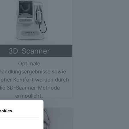
3D-Scanner
Optimale
handlungsergebnisse sowie
hoher Komfort werden durch
die 3D-Scanner-Methode
ermöglicht.
Mehr erfahren »
ookies