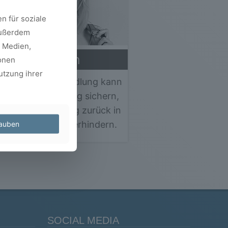
n für soziale
außerdem
e Medien,
Retention
onen
utzung ihrer
 erfolgter Behandlung kann
 Retainer den Erfolg sichern,
die Zahnbewegung zurück in
 Fehlstellung zu verhindern.
lauben
Mehr erfahren »
SOCIAL MEDIA