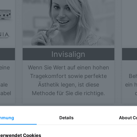
Invisalign
eine
Wenn Sie Wert auf einen hohen
Tragekomfort sowie perfekte
Be
tale
Ästhetik legen, ist diese
ein 
tabel
Methode für Sie die richtige.
Mehr erfahren »
immung
Details
About
C
verwendet Cookies