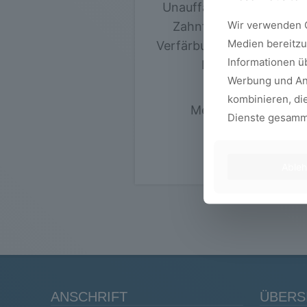
Unauffällige Korrektur d
Wir verwenden C
Zahnfehlstellung ohne
Medien bereitzu
Verfärbungen. Angenehm
Informationen ü
Mundgefühl.
Werbung und Ana
kombinieren, die
Mehr erfahren »
Dienste gesamm
Able
ANSCHRIFT
ÜBERS