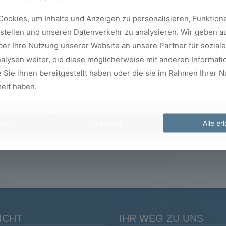
er
ookies, um Inhalte und Anzeigen zu personalisieren, Funktione
stellen und unseren Datenverkehr zu analysieren. Wir geben 
es
ber Ihre Nutzung unserer Website an unsere Partner für sozial
Incognito
lysen weiter, die diese möglicherweise mit anderen Informati
 Sie ihnen bereitgestellt haben oder die sie im Rahmen Ihrer N
Dieses Verfahren beseitigt
Nach
elt haben.
Zahnfehlstellungen absolut
ein
unauffällig.
um 
die
hnen
Anpassen
Alle er
Mehr erfahren »
ICHT
IHR WEG ZU UNS