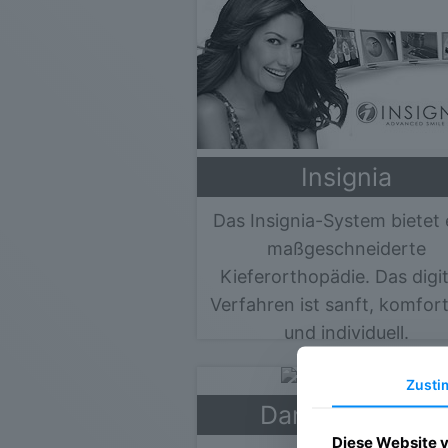
Insignia
Das Insignia-System bietet 
maßgeschneiderte
Kieferorthopädie. Das digi
Verfahren ist sanft, komfor
und individuell.
Mehr erfahren »
Zust
DamonSystem
Diese Website 